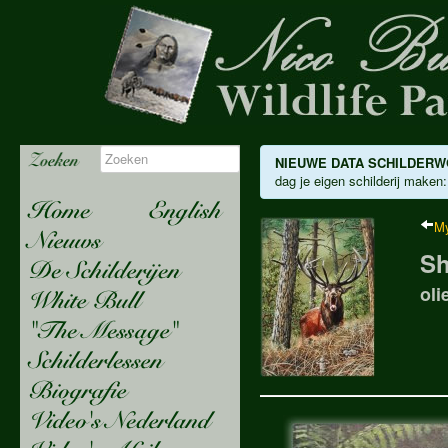
NIEUWE DATA SCHILDERW
dag je eigen schilderij maken:
My
Sh
oli