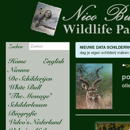
NIEUWE DATA SCHILDERW
dag je eigen schilderij maken:
Ol
po
oli